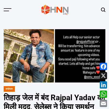
Skip
to
Menu
Sear
content
HNN
24x7
Face
X
मनोरंजन
POSTED
Linke
IN
तिहाड़ जेल में बंद Rajpal Yadav को
What
मिली मदद, सेलेब्स ने किया समर्थन