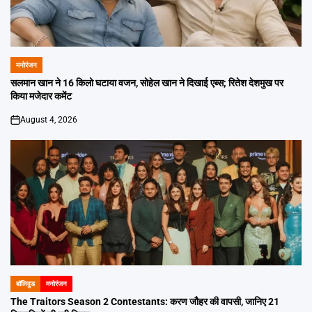
मनोरंजन
POSTED
IN
सलमान खान ने 16 किलो घटाया वजन, सोहेल खान ने दिखाई एब्स; रितेश देशमुख पर
किया मजेदार कमेंट
August 4, 2026
on
बॉलिवुड
मनोरंजन
POSTED
IN
The Traitors Season 2 Contestants: करण जौहर की वापसी, जानिए 21