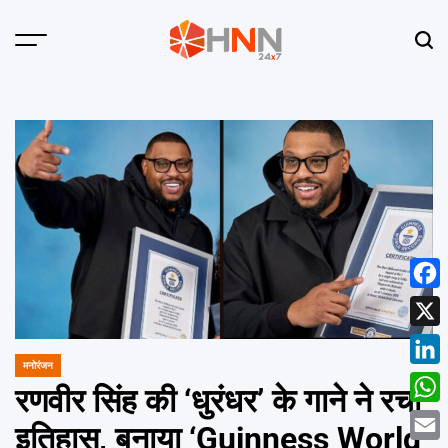
Skip
to
Menu
Sear
content
HNN
24x7
Face
X
मनोरंजन
POSTED
Linke
IN
रणवीर सिंह की ‘धुरंधर’ के गाने ने रचा
What
इतिहास, बनाया ‘Guinness World