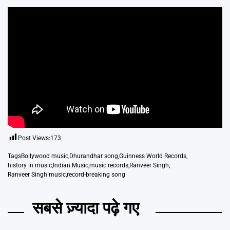
Post Views:
173
Tags
Bollywood music
,
Dhurandhar song
,
Guinness World Records
,
history in music
,
Indian Music
,
music records
,
Ranveer Singh
,
Ranveer Singh music
,
record-breaking song
सबसे ज़्यादा पढ़े गए