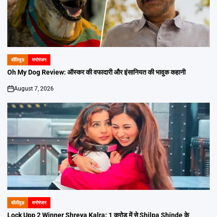
बॉलिवुड
मनोरंजन
POSTED
IN
Oh My Dog Review: ऑस्कर की वफादारी और इंसानियत की भावुक कहानी
August 7, 2026
on
बॉलीवुड
मनोरंजन
POSTED
IN
Lock Upp 2 Winner Shreya Kalra: 1 करोड़ में से Shilpa Shinde के