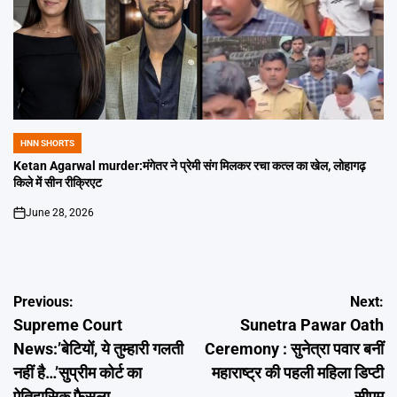
HNN SHORTS
POSTED
IN
Ketan Agarwal murder:मंगेतर ने प्रेमी संग मिलकर रचा कत्ल का खेल, लोहागढ़
किले में सीन रीक्रिएट
June 28, 2026
on
Post
Previous:
Next:
Supreme Court
Sunetra Pawar Oath
navigation
News:’बेटियों, ये तुम्हारी गलती
Ceremony : सुनेत्रा पवार बनीं
नहीं है…’सुप्रीम कोर्ट का
महाराष्ट्र की पहली महिला डिप्टी
ऐतिहासिक फैसला
सीएम