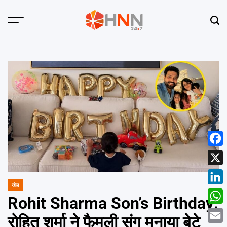
Skip
to
Menu
Sear
content
HNN
24x7
Face
X
खेल
POSTED
Linke
IN
Rohit Sharma Son’s Birthday:
What
रोहित शर्मा ने फैमली संग मनाया बेटे