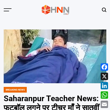
Skip
to
Menu
Sear
content
HNN
24x7
Face
X
BREAKING NEWS
POSTED
Linke
IN
Saharanpur Teacher News:
What
फुटबॉल लगने पर टीचर माँ ने सातवीं