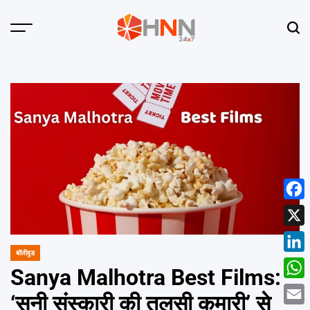
Skip
to
Menu
Sear
content
HNN
24x7
Face
X
बॉलीवुड
POSTED
Linke
IN
Sanya Malhotra Best Films:
What
‘सनी संस्कारी की तुलसी कुमारी’ से