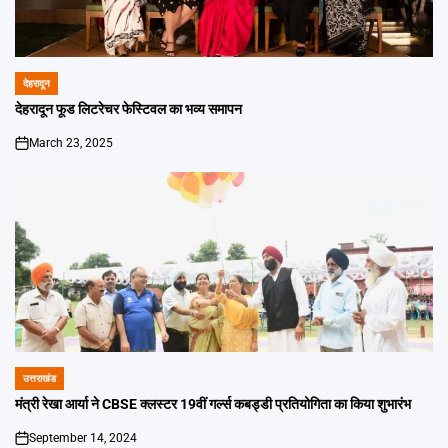
देहरादून
POSTED
IN
देहरादून फूड लिटरेचर फेस्टिवल का भव्य समापन
March 23, 2025
on
उत्तराखंड
POSTED
IN
मंत्री रेखा आर्या ने CBSE क्लस्टर 19वीं गर्ल्स कबड्डी प्रतियोगिता का किया शुभारंभ
September 14, 2024
on