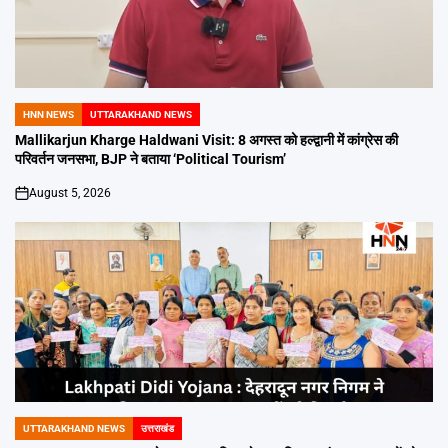
HNN NEWS
UTTARAKHAND NEWS
POSTED
IN
Mallikarjun Kharge Haldwani Visit: 8 अगस्त को हल्द्वानी में कांग्रेस की
परिवर्तन जनसभा, BJP ने बताया ‘Political Tourism’
August 5, 2026
on
UTTARAKHAND NEWS
उत्तराखंड
POSTED