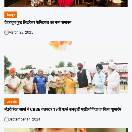
देहरादून
POSTED
IN
देहरादून फूड लिटरेचर फेस्टिवल का भव्य समापन
March 23, 2025
on
उत्तराखंड
POSTED
IN
मंत्री रेखा आर्या ने CBSE क्लस्टर 19वीं गर्ल्स कबड्डी प्रतियोगिता का किया शुभारंभ
September 14, 2024
on