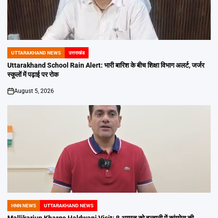
UTTARAKHAND NEWS
उत्तराखंड
POSTED
IN
Uttarakhand School Rain Alert: भारी बारिश के बीच शिक्षा विभाग अलर्ट, जर्जर
स्कूलों में पढ़ाई पर रोक
August 5, 2026
on
HNN NEWS
UTTARAKHAND NEWS
POSTED
IN
Mallikarjun Kharge Haldwani Visit: 8 अगस्त को हल्द्वानी में कांग्रेस की