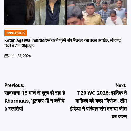
HNN SHORTS
POSTED
IN
Ketan Agarwal murder:मंगेतर ने प्रेमी संग मिलकर रचा कत्ल का खेल, लोहागढ़
किले में सीन रीक्रिएट
June 28, 2026
on
Post
Previous:
Next:
सावधान! 15 मार्च से शुरू हो रहा है
T20 WC 2026: हार्दिक ने
navigation
Kharmaas, भूलकर भी न करें ये
माहिका को कहा ‘मिसेज’, टीम
5 गलतियां
इंडिया ने परिवार संग मनाया जीत
का जश्न