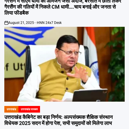
गैरसैंण में सीएम धामी का आमजन जैसा अंदाज, बरसात में छाता लेकर
गैरसैंण की गलियों में निकले CM धामी….चाय बनाई और जनता से
लिया फीडबैक
August 21, 2025
HNN 24x7 Desk
on
उत्तराखंड
उत्तराखंड सरकार
POSTED
IN
उत्तराखंड कैबिनेट का बड़ा निर्णय: अल्पसंख्यक शैक्षिक संस्थान
विधेयक 2025 सदन में होगा पेश, सभी समुदायों को मिलेगा लाभ