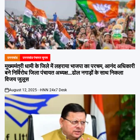
उत्तराखंड
उत्तराखंड पंचायत चुनाव
POSTED
IN
मुख्यमंत्री धामी के जिले में लहराया भाजपा का परचम, आनंद अधिकारी
बने निर्विरोध जिला पंचायत अध्यक्ष…ढोल नगाड़ों के साथ निकला
विजय जुलूस
August 12, 2025
HNN 24x7 Desk
on