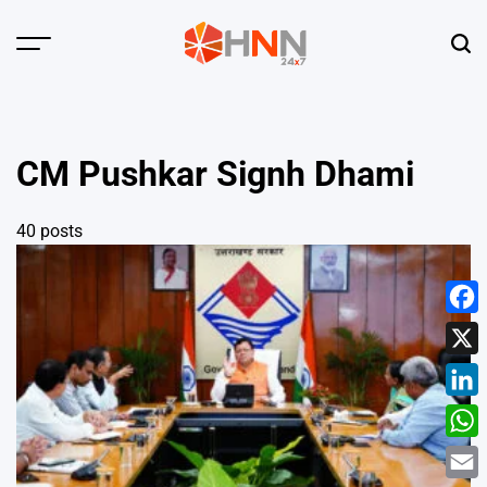
Skip
to
Menu
Sear
content
HNN
24x7
CM Pushkar Signh Dhami
40 posts
Face
X
Linke
What