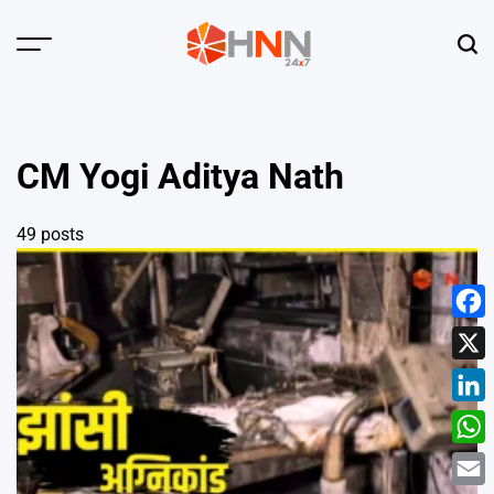
Skip
to
Menu
Sear
content
HNN
24x7
CM Yogi Aditya Nath
49 posts
Face
X
Linke
What