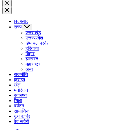
by
Close
search
HOME
राज्य
Show
sub
उत्तराखंड
menu
उत्तरप्रदेश
हिमाचल प्रदेश
हरियाणा
बिहार
झारखंड
महाराष्ट्र
अन्य
राजनीति
क्राइम
खेल
मनोरंजन
स्वास्थ्य
शिक्षा
पर्यटन
सामाजिक
यूथ कार्नर
वेब स्टोरी