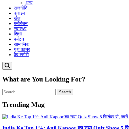
अन्य
राजनीति
क्राइम
खेल
मनोरंजन
स्वास्थ्य
शिक्षा
पर्यटन
सामाजिक
यूथ कार्नर
वेब स्टोरी
Search
What are You Looking For?
Search
for:
Trending Mag
India Ke Top 1%: Anil Kapoor का नया Quiz Show 5 सित