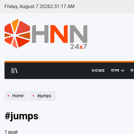
Skip
Friday, August 7 2026
2
:
31
:
17
AM
to
content
HNN
24x7
HOME
राज्य
र
Home
#jumps
#jumps
1 post