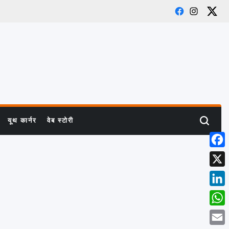
Facebook
Instagra
X
यूथ कार्नर
वेब स्टोरी
Search
Face
X
Linke
What