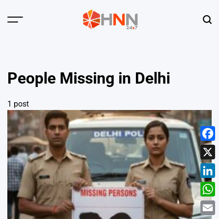
Skip
to
Menu
Sear
content
HNN
24x7
People Missing in Delhi
1 post
Face
X
Linke
What