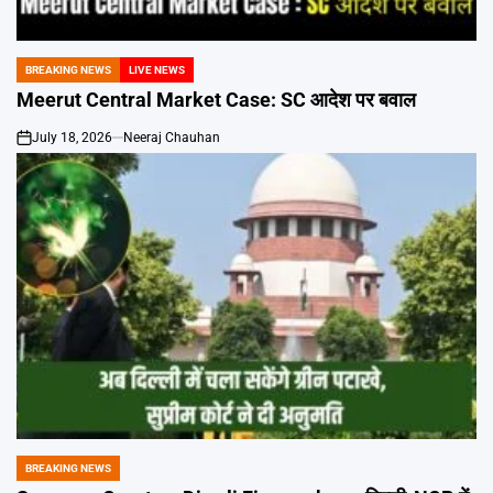
Emai
BREAKING NEWS
LIVE NEWS
POSTED
IN
Meerut Central Market Case: SC आदेश पर बवाल
July 18, 2026
Neeraj Chauhan
on
BREAKING NEWS
POSTED
IN