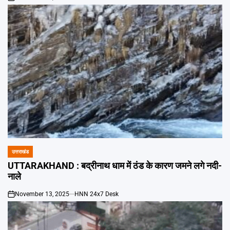
on
उत्तराखंड
POSTED
IN
UTTARAKHAND : बद्रीनाथ धाम में ठंड के कारण जमने लगे नदी-
नाले
November 13, 2025
HNN 24x7 Desk
on