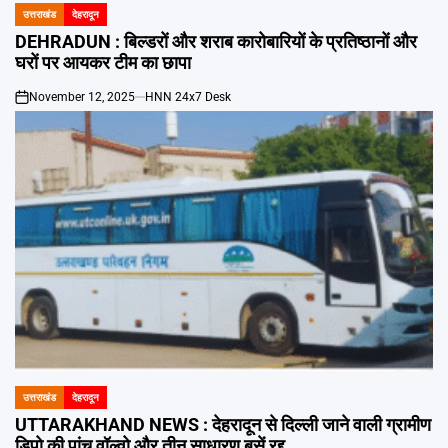
उत्तराखंड
देहरादून
POSTED
IN
DEHRADUN : बिल्डरों और शराब कारोबारियों के प्रतिष्ठानों और
घरों पर आयकर टीम का छापा
November 12, 2025
HNN 24x7 Desk
on
उत्तराखंड
देहरादून
POSTED
IN
UTTARAKHAND NEWS : देहरादून से दिल्ली जाने वाली ग्रामीण
डिपो की पांच वॉल्वो और तीन साधारण बसें रद्द