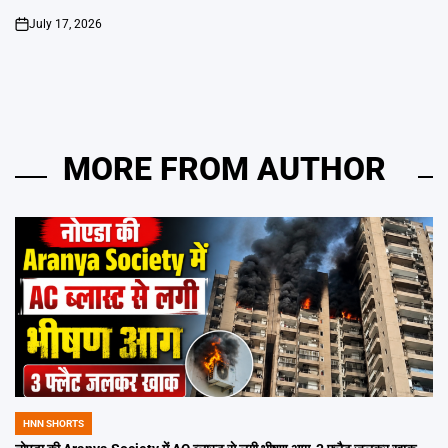
July 17, 2026
on
MORE FROM AUTHOR
HNN SHORTS
POSTED
IN