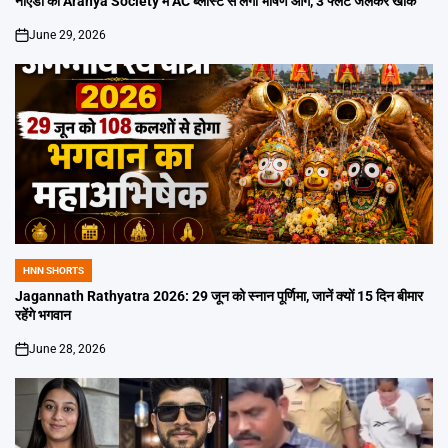
नोएडा की Aranya Society में AC ब्लास्ट से लगी भीषण आग, 3 फ्लैट जलकर खाक
June 29, 2026
on
HNN SHORTS
POSTED
IN
Jagannath Rathyatra 2026: 29 जून को स्नान पूर्णिमा, जानें क्यों 15 दिन बीमार
रहेंगे भगवान
June 28, 2026
on