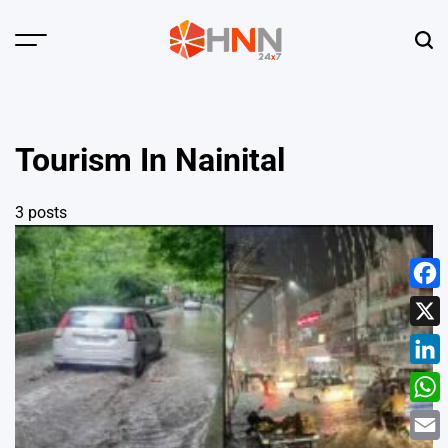
Skip
to
Menu
Sear
content
HNN
24x7
Tourism In Nainital
3 posts
Face
X
Linke
What