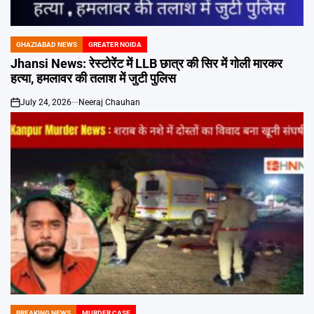
Emai
GHAZIABAD NEWS
GREATER NOIDA
POSTED
IN
Jhansi News: रेस्टोरेंट में LLB छात्र की सिर में गोली मारकर
हत्या, हमलावर की तलाश में जुटी पुलिस
July 24, 2026
Neeraj Chauhan
on
BREAKING NEWS
MURDER CASE