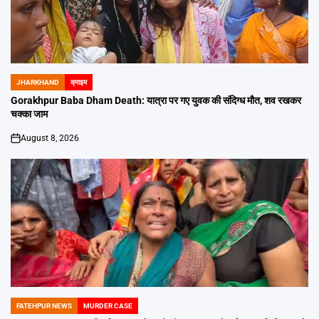
JHARKHAND
क्राइम
POSTED
IN
Gorakhpur Baba Dham Death: यात्रा पर गए युवक की संदिग्ध मौत, शव रखकर
चक्का जाम
August 8, 2026
on
FATEHPUR NEWS
MURDER CASE
POSTED