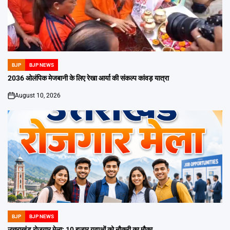
BJP
BJP NEWS
POSTED
IN
2036 ओलंपिक मेजबानी के लिए रेखा आर्या की संकल्प कांवड़ यात्रा
August 10, 2026
on
BJP
BJP NEWS
POSTED
IN
उत्तराखंड रोजगार मेला: 10 हजार युवाओं को नौकरी का मौका