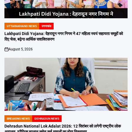
UTTARAKHAND NEWS
उत्तराखंड
POSTED
IN
Lakhpati Didi Yojana: देहरादून नगर निगम ने 47 महिला स्वयं सहायता समूहों को
दिए चेक, बढ़ेगा आर्थिक सशक्तिकरण
August 5, 2026
on
BREAKING NEWS
DEHRADUN NEWS
POSTED
IN
Dehradun National Lok Adalat 2026: 12 सितंबर को लगेगी राष्ट्रीय लोक
अदालत, ट्रैफिक चालान समेत कई मामलों का होगा निस्तारण