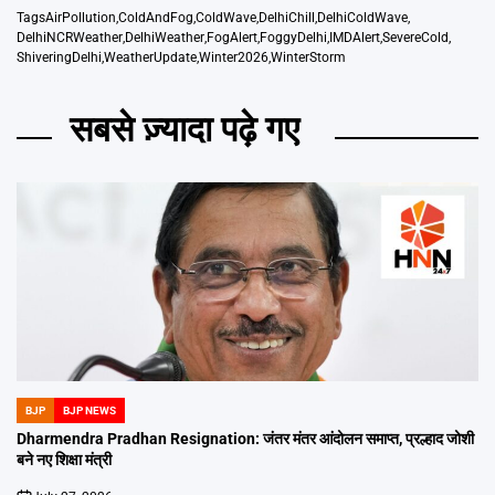
Tags
AirPollution
,
ColdAndFog
,
ColdWave
,
DelhiChill
,
DelhiColdWave
,
DelhiNCRWeather
,
DelhiWeather
,
FogAlert
,
FoggyDelhi
,
IMDAlert
,
SevereCold
,
ShiveringDelhi
,
WeatherUpdate
,
Winter2026
,
WinterStorm
सबसे ज़्यादा पढ़े गए
BJP
BJP NEWS
POSTED
IN
Dharmendra Pradhan Resignation: जंतर मंतर आंदोलन समाप्त, प्रल्हाद जोशी
बने नए शिक्षा मंत्री