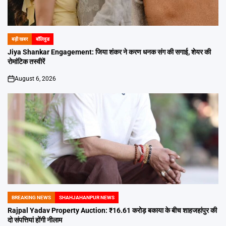
बड़ी खबर
बॉलिवुड
POSTED
IN
Jiya Shankar Engagement: जिया शंकर ने करण धनक संग की सगाई, शेयर की
रोमांटिक तस्वीरें
August 6, 2026
on
BREAKING NEWS
SHAHJAHANPUR NEWS
POSTED
IN
Rajpal Yadav Property Auction: ₹16.61 करोड़ बकाया के बीच शाहजहांपुर की
दो संपत्तियां होंगी नीलाम