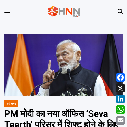
Skip
to
Menu
Sear
content
HNN
24x7
Face
X
बड़ी खबर
POSTED
Linke
IN
PM मोदी का नया ऑफिस ‘Seva
What
Teerth’ परिसर में शिफ्ट होने के लिए