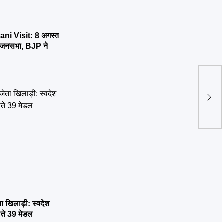
ni Visit: 8 अगस्त
र्तन जनसभा, BJP ने
रजत 
कील, 
पदक
ा खिलाड़ी: स्वदेश
ीते 39 मेडल