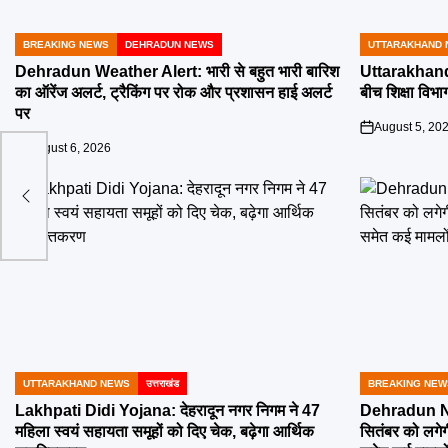
BREAKING NEWS
DEHRADUN NEWS
UTTARAKHAND 
POSTED
POSTED
IN
IN
Dehradun Weather Alert: भारी से बहुत भारी बारिश
Uttarakhand 
का ऑरेंज अलर्ट, ट्रैकिंग पर रोक और प्रशासन हाई अलर्ट
बीच शिक्षा विभाग
पर
August 5, 20
on
August 6, 2026
on
मौसम
UTTARAKHAND NEWS
उत्तराखंड
BREAKING NEW
POSTED
POSTED
IN
IN
Lakhpati Didi Yojana: देहरादून नगर निगम ने 47
Dehradun Na
महिला स्वयं सहायता समूहों को दिए चेक, बढ़ेगा आर्थिक
सितंबर को लगेग