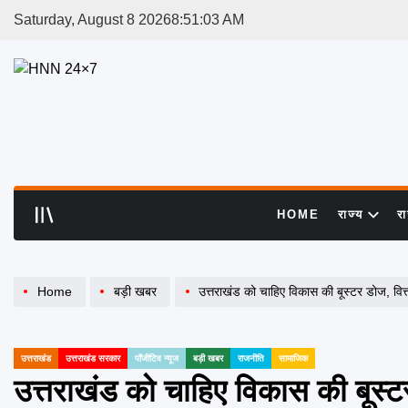
Skip
Saturday, August 8 2026
8
:
51
:
03
AM
to
content
HNN
24x7
HOME
राज्य
र
Home
बड़ी खबर
उत्तराखंड को चाहिए विकास की बूस्टर डोज, वित्त आयोग की संस्तुतियों स
उत्तराखंड
उत्तराखंड सरकार
पॉजीटिव न्यूज
बड़ी खबर
राजनीति
सामाजिक
POSTED
IN
उत्तराखंड को चाहिए विकास की बूस्टर