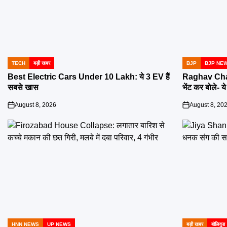
TECH
बड़ी खबर
BJP
BJP NE
POSTED
POSTED
IN
IN
Best Electric Cars Under 10 Lakh: ये 3 EV हैं
Raghav Chadh
सबसे खास
भेंट कर बोले- य
August 8, 2026
August 8, 20
on
on
HNN NEWS
UP NEWS
बड़ी खबर
बॉलिवुड