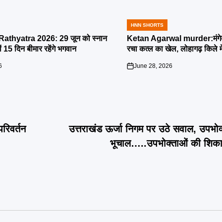
HNN SHORTS
POSTED
IN
athyatra 2026: 29 जून को स्नान
Ketan Agarwal murder:मंगेतर 
्यों 15 दिन बीमार रहेंगे भगवान
रचा कत्ल का खेल, लोहागढ़ किले म
6
June 28, 2026
on
रिवर्तन
उत्तराखंड ऊर्जा निगम पर उठे सवाल, उपभोक
भूचाल…..उपभोक्ताओं की शिकाय