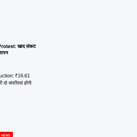
otest: खाद संकट
्ञापन
R NEWS