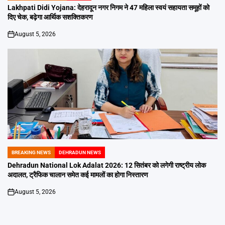
IN
Lakhpati Didi Yojana: देहरादून नगर निगम ने 47 महिला स्वयं सहायता समूहों को
दिए चेक, बढ़ेगा आर्थिक सशक्तिकरण
August 5, 2026
on
BREAKING NEWS
DEHRADUN NEWS
POSTED
IN
Dehradun National Lok Adalat 2026: 12 सितंबर को लगेगी राष्ट्रीय लोक
अदालत, ट्रैफिक चालान समेत कई मामलों का होगा निस्तारण
August 5, 2026
on