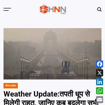
Skip
to
Menu
Sear
content
HNN
24x7
Face
X
मौसम अपडेट
POSTED
Linke
IN
Weather Update:तपती धूप से
What
मिलेगी राहत, जानिए कब बदलेगा सभी