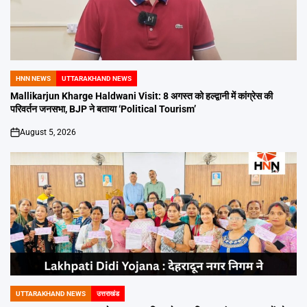
HNN NEWS
UTTARAKHAND NEWS
POSTED
IN
Mallikarjun Kharge Haldwani Visit: 8 अगस्त को हल्द्वानी में कांग्रेस की
परिवर्तन जनसभा, BJP ने बताया ‘Political Tourism’
August 5, 2026
on
UTTARAKHAND NEWS
उत्तराखंड
POSTED