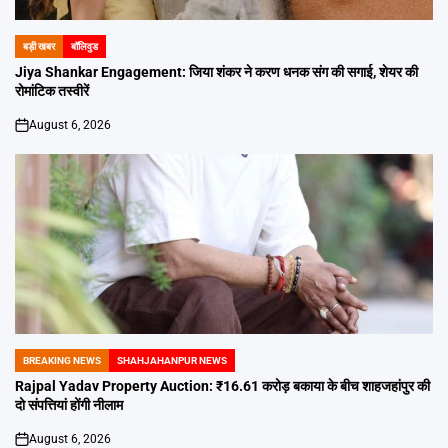
बड़ी खबर
बॉलिवुड
POSTED
IN
Jiya Shankar Engagement: जिया शंकर ने करण धनक संग की सगाई, शेयर की
रोमांटिक तस्वीरें
August 6, 2026
on
BREAKING NEWS
SHAHJAHANPUR NEWS
POSTED
IN
Rajpal Yadav Property Auction: ₹16.61 करोड़ बकाया के बीच शाहजहांपुर की
दो संपत्तियां होंगी नीलाम
August 6, 2026
on