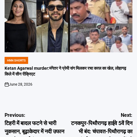
HNN SHORTS
POSTED
IN
Ketan Agarwal murder:मंगेतर ने प्रेमी संग मिलकर रचा कत्ल का खेल, लोहागढ़
किले में सीन रीक्रिएट
June 28, 2026
on
Post
Previous:
Next:
टिहरी में बादल फटने से भारी
टनकपुर-पिथौरागढ़ हाईवे 5वें दिन
navigation
नुकसान, बूढ़ाकेदार में नदी उफान
भी बंद: चंपावत-पिथौरागढ़ का