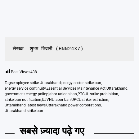
लेखक- शुभम तिवारी (HNN24X7)
Post Views:
438
Tags
employee strike Uttarakhand
,
energy sector strike ban
,
energy service continuity
,
Essential Services Maintenance Act Uttarakhand
,
government energy policy
,
labor unions ban
,
PTCUL strike prohibition
,
strike ban notification
,
UJVNL labor ban
,
UPCL strike restriction
,
Uttarakhand latest news
,
Uttarakhand power corporations
,
Uttarakhand strike ban
सबसे ज़्यादा पढ़े गए