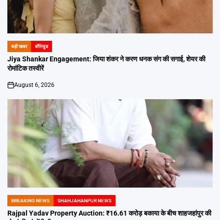
बड़ी खबर
बॉलिवुड
POSTED
IN
Jiya Shankar Engagement: जिया शंकर ने करण धनक संग की सगाई, शेयर की
रोमांटिक तस्वीरें
August 6, 2026
on
BREAKING NEWS
SHAHJAHANPUR NEWS
POSTED
IN
Rajpal Yadav Property Auction: ₹16.61 करोड़ बकाया के बीच शाहजहांपुर की