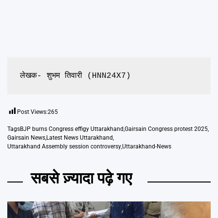
लेखक- शुभम तिवारी (HNN24X7)
Post Views:
265
Tags
BJP burns Congress effigy Uttarakhand
,
Gairsain Congress protest 2025
,
Gairsain News
,
Latest News Uttarakhand
,
Uttarakhand Assembly session controversy
,
Uttarakhand-News
सबसे ज़्यादा पढ़े गए