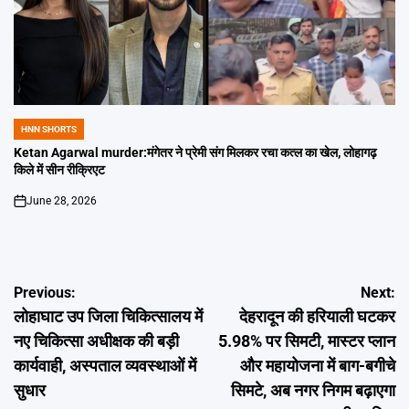
HNN SHORTS
POSTED
IN
Ketan Agarwal murder:मंगेतर ने प्रेमी संग मिलकर रचा कत्ल का खेल, लोहागढ़
किले में सीन रीक्रिएट
June 28, 2026
on
Post
Previous:
Next:
लोहाघाट उप जिला चिकित्सालय में
देहरादून की हरियाली घटकर
navigation
नए चिकित्सा अधीक्षक की बड़ी
5.98% पर सिमटी, मास्टर प्लान
कार्यवाही, अस्पताल व्यवस्थाओं में
और महायोजना में बाग-बगीचे
सुधार
सिमटे, अब नगर निगम बढ़ाएगा