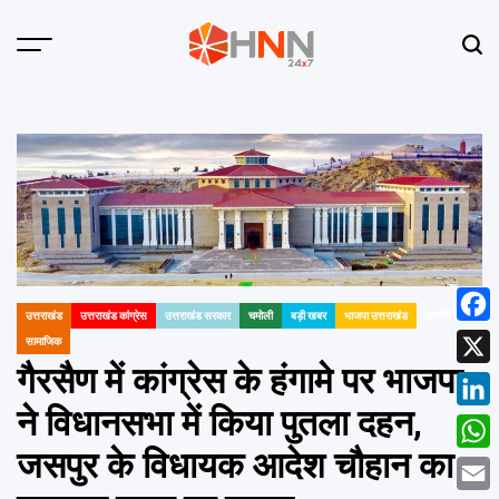
Skip
to
Menu
Sear
content
HNN
24x7
उत्तराखंड
उत्तराखंड कांग्रेस
उत्तराखंड सरकार
चमोली
बड़ी खबर
भाजपा उत्तराखंड
राजनीति
Face
POSTED
सामाजिक
IN
गैरसैण में कांग्रेस के हंगामे पर भाजपा
X
ने विधानसभा में किया पुतला दहन,
Linke
जसपुर के विधायक आदेश चौहान का
What