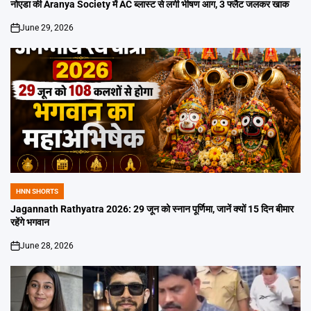
IN
नोएडा की Aranya Society में AC ब्लास्ट से लगी भीषण आग, 3 फ्लैट जलकर खाक
June 29, 2026
on
HNN SHORTS
POSTED
IN
Jagannath Rathyatra 2026: 29 जून को स्नान पूर्णिमा, जानें क्यों 15 दिन बीमार
रहेंगे भगवान
June 28, 2026
on