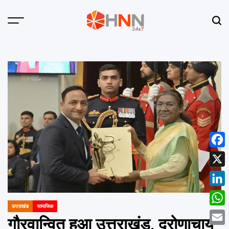
Skip
to
Menu
Sear
content
HNN
24x7
Face
X
Linke
उत्तराखंड
सामाजिक
POSTED
What
IN
गौरवान्वित हुआ उत्तराखंड, द्रोणाचार्य