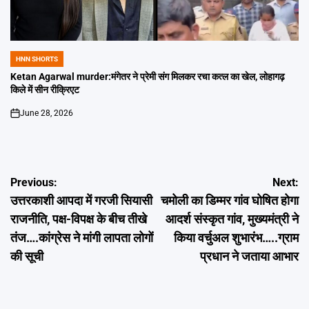
HNN SHORTS
POSTED
IN
Ketan Agarwal murder:मंगेतर ने प्रेमी संग मिलकर रचा कत्ल का खेल, लोहागढ़
किले में सीन रीक्रिएट
June 28, 2026
on
Post
Previous:
Next:
उत्तरकाशी आपदा में गरजी सियासी
चमोली का डिम्मर गांव घोषित होगा
navigation
राजनीति, पक्ष-विपक्ष के बीच तीखे
आदर्श संस्कृत गांव, मुख्यमंत्री ने
तंज….कांग्रेस ने मांगी लापता लोगों
किया वर्चुअल शुभारंभ…..ग्राम
की सूची
प्रधान ने जताया आभार