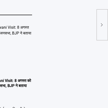
38वें
तैयार
गृहमं
करेग
i Visit: 8 अगस्त को
 जनसभा, BJP ने बताया