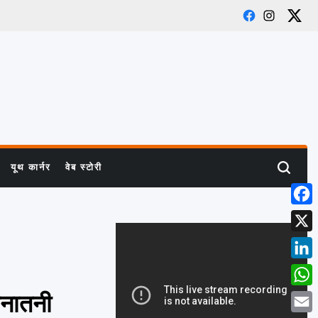
Facebook
Instagra
X
यूथ कार्नर
वेब स्टोरी
Search
Face
X
Linke
What
सनातनी