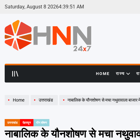
Skip
Saturday, August 8 2026
4
:
39
:
51
AM
to
content
HNN
24x7
HOME
राज्य
र
Home
उत्तराखंड
नाबालिक के यौनशोषण से मचा नथुवावाला बाजार में हड़कंप… घोषित
उत्तराखंड
देहरादून
यौन शोषण
POSTED
IN
नाबालिक के यौनशोषण से मचा नथुवाव