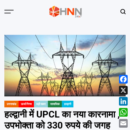
Skip
to
Menu
Sear
content
HNN
24x7
Face
X
उत्तराखंड
ऊर्जा निगम
बड़ी खबर
सामाजिक
हल्द्वानी
POSTED
Linke
IN
हल्द्वानी में UPCL का नया कारनामा ,
What
उपभोक्ता को 330 रुपये की जगह