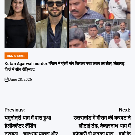
HNN SHORTS
POSTED
IN
Ketan Agarwal murder:मंगेतर ने प्रेमी संग मिलकर रचा कत्ल का खेल, लोहागढ़
किले में सीन रीक्रिएट
June 28, 2026
on
Post
Previous:
Next:
यमुनोत्री धाम में पास हुआ
उत्तराखंड में मौसम की करवट ने
navigation
हेलीकॉप्टर लैंडिंग
लौटाई ठंड, केदारनाथ धाम में
ट्रायल….चारधाम यात्रा और
बर्फबारी से लुढ़का पारा….वर्षा के