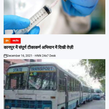
होम
राष्ट्रीय
POSTED
IN
कानपुर में संपूर्ण टीकाकर्ण अभियान में दिखी तेज़ी
December 16, 2021
HNN 24x7 Desk
on