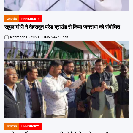
Emai
उत्तराखंड
HNN SHORTS
POSTED
IN
राहुल गांधी ने देहरादून परेड ग्राउंड से किया जनसभा को संबोधित
December 16, 2021
HNN 24x7 Desk
on
उत्तराखंड
HNN SHORTS
POSTED
IN