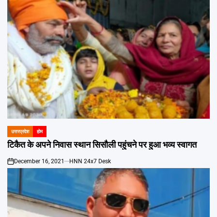
उत्तरप्रदेश
होम
POSTED
IN
टिकैत के अपने निवास स्थान सिसौली पहुंचने पर हुआ भव्य स्वागत
December 16, 2021
HNN 24x7 Desk
on