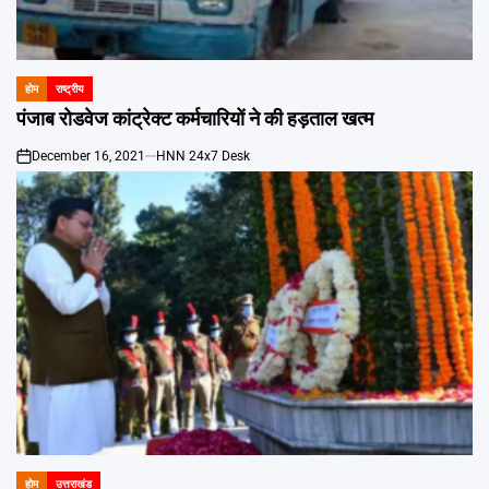
होम
राष्ट्रीय
POSTED
IN
पंजाब रोडवेज कांट्रेक्ट कर्मचारियों ने की हड़ताल खत्म
December 16, 2021
HNN 24x7 Desk
on
होम
उत्तराखंड