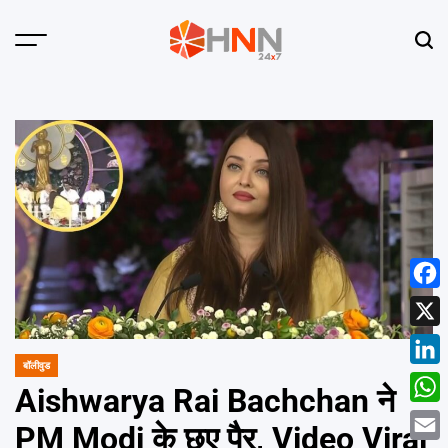
Skip
to
Menu
Sear
content
HNN
24x7
Face
X
बॉलीवुड
POSTED
Linke
IN
Aishwarya Rai Bachchan ने
What
PM Modi के छुए पैर, Video Viral