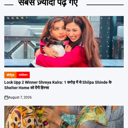
सबसे ज़्यादा पढ़े गए
बॉलीवुड
मनोरंजन
POSTED
IN
Lock Upp 2 Winner Shreya Kalra: 1 करोड़ में से Shilpa Shinde के
Shelter Home को देंगी हिस्सा
August 7, 2026
on