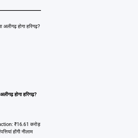
लीगढ़ होगा हरिगढ़?