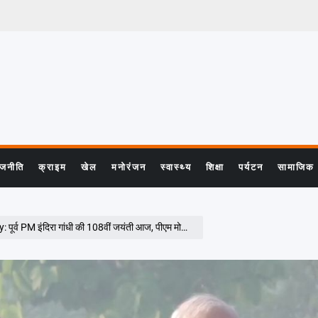
ाजनीति
क्राइम
खेल
मनोरंजन
स्वास्थ्य
शिक्षा
पर्यटन
सामाजिक
ांधी की 108वीं जयंती आज, पीएम मोदी- कांग्रेस नेताओं ने दी श्रद्धांजलि