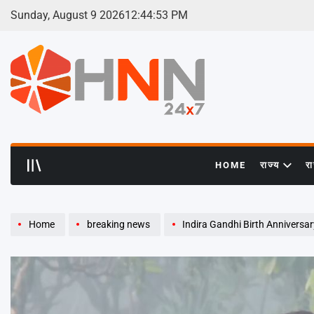
Skip
Sunday, August 9 2026
12
:
44
:
54
PM
to
content
HNN
24x7
HOME
राज्य
र
Home
breaking news
Indira Gandhi Birth Anniversary: पूर्व PM इंदिरा ग