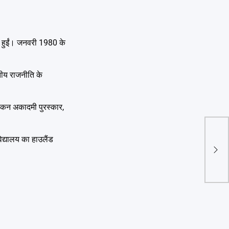
त हुईं। जनवरी 1980 के
तीय राजनीति के
्सिकन अकादमी पुरस्कार,
विद्यालय का हाउलैंड
Delh
400 