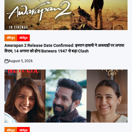
बॉलिवुड
बॉलीवुड
POSTED
IN
Awarapan 2 Release Date Confirmed: इमरान हाशमी ने अफवाहों पर लगाया
विराम, 14 अगस्त को होगा Batwara 1947 से बड़ा Clash
August 5, 2026
on
बॉलिवुड
बॉलीवुड