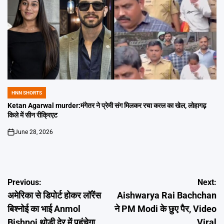
HNN SHORTS
POSTED
IN
Ketan Agarwal murder:मंगेतर ने प्रेमी संग मिलकर रचा कत्ल का खेल, लोहागढ़
किले में सीन रीक्रिएट
June 28, 2026
on
Post
Previous:
Next:
अमेरिका से डिपोर्ट होकर लॉरेंस
Aishwarya Rai Bachchan
navigation
बिश्नोई का भाई Anmol
ने PM Modi के छुए पैर, Video
Bishnoi थोड़ी देर में पहुंचेगा
Viral