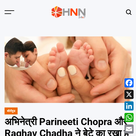
Skip
to
Menu
Sear
content
HNN
24x7
Face
X
बॉलीवुड
POSTED
Linke
IN
अभिनेत्री Parineeti Chopra और
What
Raghav Chadha ने बेटे का रखा है