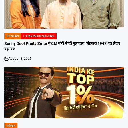
UP NEWS
UTTAR PRADESH NEWS
POSTED
IN
Sunny Deol Preity Zinta ने CM योगी से की मुलाकात, ‘बंटवारा 1947’ को लेकर
बढ़ा बज
August 8, 2026
on
मनोरंजन
POSTED