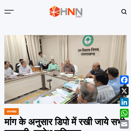
Skip
to
Menu
Sear
content
HNN
24x7
Face
X
Linke
उत्तराखंड
POSTED
IN
मांग के अनुसार डिपो में रखी जाये सभी
What