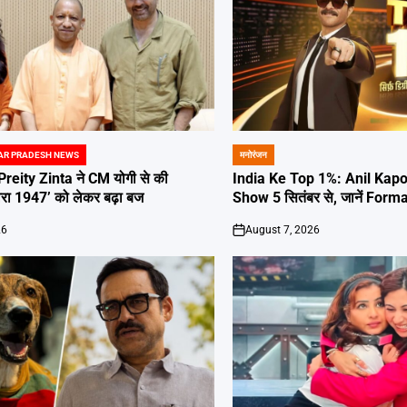
AR PRADESH NEWS
मनोरंजन
POSTED
IN
reity Zinta ने CM योगी से की
India Ke Top 1%: Anil Kapo
ारा 1947’ को लेकर बढ़ा बज
Show 5 सितंबर से, जानें For
26
August 7, 2026
on