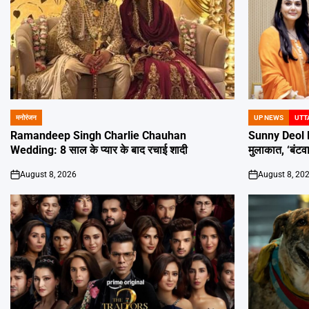
मनोरंजन
UP NEWS
UTT
POSTED
POSTED
IN
IN
Ramandeep Singh Charlie Chauhan
Sunny Deol P
Wedding: 8 साल के प्यार के बाद रचाई शादी
मुलाकात, ‘बंटव
August 8, 2026
August 8, 20
on
on