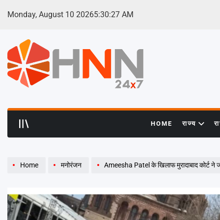
Skip
Monday, August 10 2026
5
:
30
:
28
AM
to
content
HNN
24x7
HOME
राज्य
र
Home
मनोरंजन
Ameesha Patel के खिलाफ मुरादाबाद कोर्ट ने जा