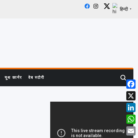
Facebook
Instagram
X
हिन्दी
▼
यूथ कार्नर
वेब स्टोरी
Search
Face
X
Linke
What