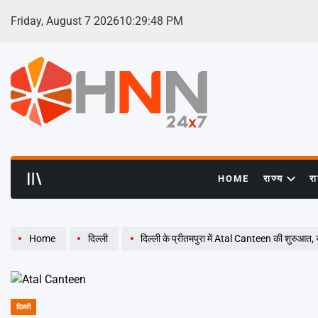
Skip
Friday, August 7 2026
10
:
29
:
49
PM
to
content
HNN
24x7
HOME
राज्य
र
Home
दिल्ली
दिल्ली के प्रीतमपुरा में Atal Canteen की शुरुआत, स
दिल्ली
POSTED