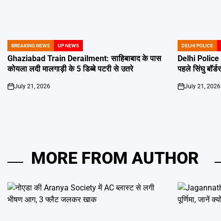
BREAKING NEWS
UP NEWS
DELHI POLICE
POSTED
POSTED
IN
IN
Ghaziabad Train Derailment: साहिबाबाद के पास
Delhi Police H
कोयला लदी मालगाड़ी के 5 डिब्बे पटरी से उतरे
पहले सिंघु बॉर्ड
July 21, 2026
July 21, 2026
on
on
MORE FROM AUTHOR