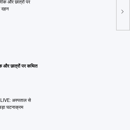
Dris
आएंगे
कानू
 लीक और छात्रों पर कथित