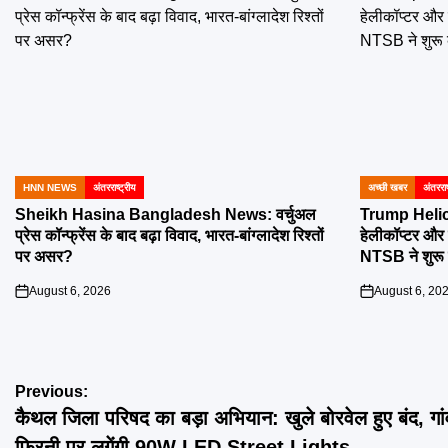
HNN NEWS
अंतरराष्ट्रीय
अच्छी खबर
अंतरराष
POSTED
POSTED
IN
IN
Sheikh Hasina Bangladesh News: वर्चुअल
Trump Helico
प्रेस कॉन्फ्रेंस के बाद बढ़ा विवाद, भारत-बांग्लादेश रिश्तों
हेलीकॉप्टर और 
पर असर?
NTSB ने शुरू 
August 6, 2026
August 6, 20
on
on
Post
Previous:
कैथल जिला परिषद का बड़ा अभियान: खुले बोरवेल हुए बंद, गां
navigation
फिरनी पर लगेंगी 90W LED Street Lights