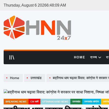
Skip
Thursday, August 6 2026
6
:
48
:
10
AM
to
content
HNN
24x7
HOME
राज्य
र
Home
उत्तराखंड
बद्रीनाथ धाम चढ़ावा विवाद: कांग्रेस ने सरकार प
BREAKING NEWS
CM धामी
UTTARAKHAND NEWS
उत्तराखंड
उत्तराखंड कांग्रेस
उत्तरा
POSTED
IN