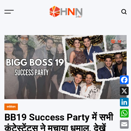
Skip
to
Menu
Sear
content
HNN
24x7
Face
X
मनोरंजन
POSTED
Linke
IN
BB19 Success Party में सभी
What
कंटेस्टेंट्स ने मचाया धमाल, देखें