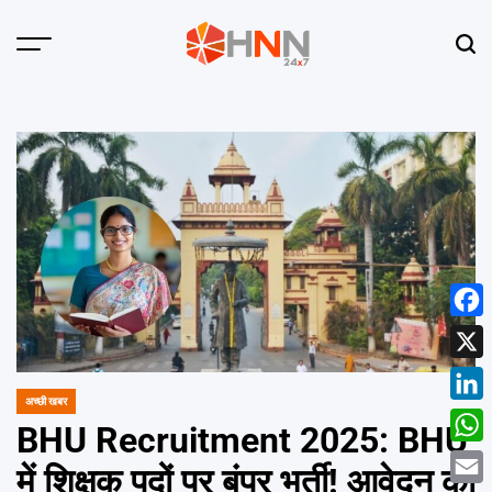
Skip
to
Menu
Sear
content
HNN
24x7
Face
X
अच्छी खबर
POSTED
Linke
IN
BHU Recruitment 2025: BHU
What
में शिक्षक पदों पर बंपर भर्ती! आवेदन की