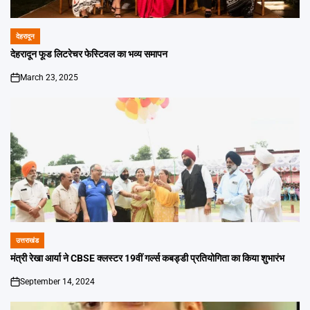
देहरादून
POSTED
IN
देहरादून फूड लिटरेचर फेस्टिवल का भव्य समापन
March 23, 2025
on
उत्तराखंड
POSTED
IN
मंत्री रेखा आर्या ने CBSE क्लस्टर 19वीं गर्ल्स कबड्डी प्रतियोगिता का किया शुभारंभ
September 14, 2024
on