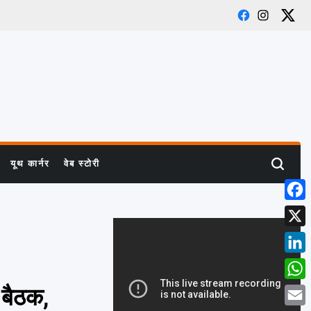
Facebook
Instagra
X
यूथ कार्नर
वेब स्टोरी
Search
Face
X
Linke
What
 बैठक,