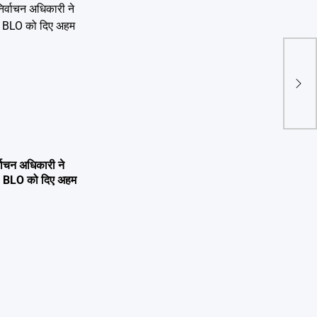
खेल म
पैराल
प्रति
्वाचन अधिकारी ने
्षण, BLO को दिए अहम