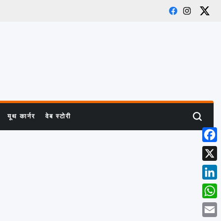
Facebook
Instagra
X
यूथ कार्नर
वेब स्टोरी
Search
Face
X
Linke
What