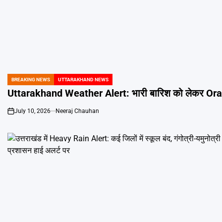
BREAKING NEWS
UTTARAKHAND NEWS
POSTED
IN
Uttarakhand Weather Alert: भारी बारिश को लेकर Orange 
July 10, 2026
Neeraj Chauhan
on