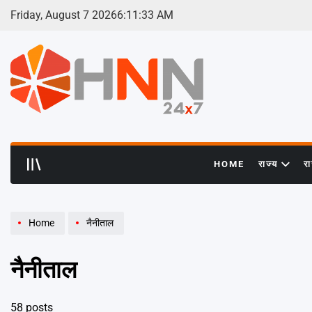
Skip
Friday, August 7 2026
6
:
11
:
34
AM
to
content
HNN
24x7
HOME
राज्य
र
Home
नैनीताल
नैनीताल
58 posts